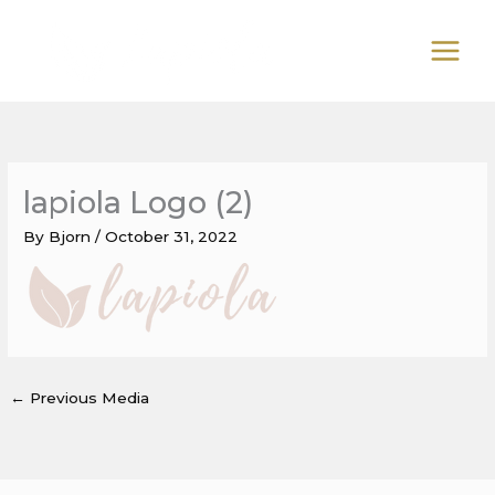
Skip
to
content
lapiola Logo (2)
By
Bjorn
/
October 31, 2022
←
Previous Media