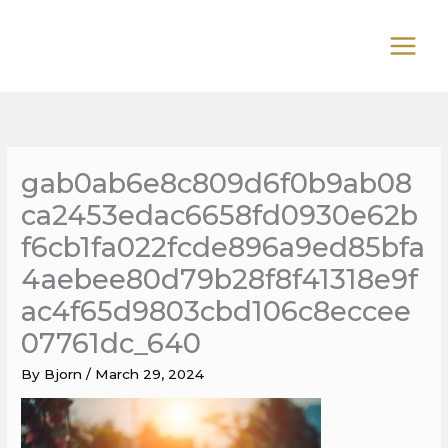
Skip
to
content
gab0ab6e8c809d6f0b9ab08
ca2453edac6658fd0930e62b
f6cb1fa022fcde896a9ed85bfa
4aebee80d79b28f8f41318e9f
ac4f65d9803cbd106c8eccee
07761dc_640
By
Bjorn
/
March 29, 2024